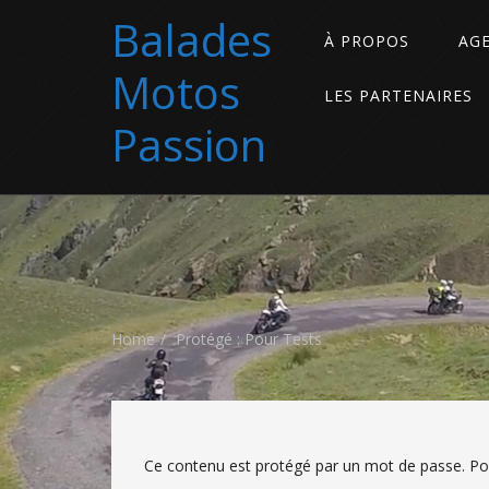
Balades
À PROPOS
AG
Motos
LES PARTENAIRES
Passion
Home
Protégé : Pour Tests
Ce contenu est protégé par un mot de passe. Pour 